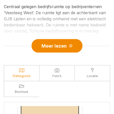
Centraal gelegen bedrijfsruimte op bedrijventerrein
‘Veesteeg West’. De ruimte ligt aan de achterkant van
GJB Lijsten en is volledig omheind met een elektrisch
bedienbaar hekwerk. De ruimte is met name bedoeld
voor opslag. Schone bedrijfsvoering is in overleg
mogelijk.
Meer lezen
INDELING:
Begane grond: Bedrijfsruimte met grote roldeur aan de
achterkant. De bedrijfsruimte in twee delen verdeeld.
Een klein deel is gelegen op de inbouwkantoorruimte
en circa 3 meter hoog. Het grootste gedeelte van de
Plattegrond
Foto’s
Locatie
bedrijfsruimte is ruim 6 meter hoog. De bedrijfsruimte
kent een goede daglichttoetreding. In de bedrijfsruimte
bevinden zich goede elektriciteitsaansluitingen, ruim
Brochure
voldoende ramen, verwarming, 2 toiletten en een
pantry.
1e verdieping: Kantoorruimte van circa 32 m².