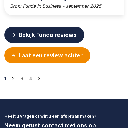
Bron: Funda in Business - september 2025
Bekijk Funda reviews
Laat een review achter
Berichten
1
2
3
4
paginering
Heeft u vragen of wilt u een afspraak maken?
Neem gerust contact met ons op!