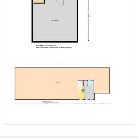
ALGEMENE INFORMATIE:
– oppervlakte werkplaats / showroom ca. 320 m²
v.v.o.
– vloerbelasting ca. 2.000 kg/ m²
– vrije hoogte 6.00 meter
– oppervlakte kantoorruimte ca. 60 m² v.v.o.
– energielabel A
– oppervlakte omheind buitenterrein ruim 165 m²
– ter overname een entresolvloer van circa 50 m²
v.v.o. met trap à € 1.500,- excl. BTW
– er zijn voor deze advertentie oudere foto’s gebruikt
van de bedrijfsruimte waar de entresol vloer nog niet
geplaatst was.
BESTEMMINGSPLAN:
Voor deze bedrijfsruimte geldt een bestemming
‘Bedrijventerrein’ t/m categorie 3.2. Deze bestemming
is bestemd voor: