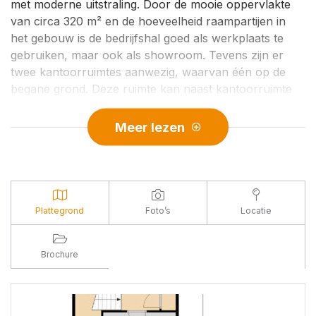
met moderne uitstraling. Door de mooie oppervlakte
van circa 320 m² en de hoeveelheid raampartijen in
het gebouw is de bedrijfshal goed als werkplaats te
gebruiken, maar ook als showroom. Tevens zijn er
twee kantoorruimtes aanwezig, waarvan één op de
begane grond. Deze ruimte kan naast kantoorruimte
ideaal worden gebruikt als ontvangstruimte. Omheind
buitenterrein van tenminste 165 m².
Meer lezen
Bedrijventerrein ‘Latenstein’ vormt één van de oudere
bedrijventerreinen in het Rivierenland en kent een
grote diversiteit aan bedrijven.
Plattegrond
Foto’s
Locatie
INDELING:
Begane grond: entree met meterkast en trapopgang,
ontvangst/kantoorruimte, pantry, toilet en de grote
Brochure
bedrijfsruimte en entresolvloer welke ter overname
word aangeboden
1e verdieping: kantoor