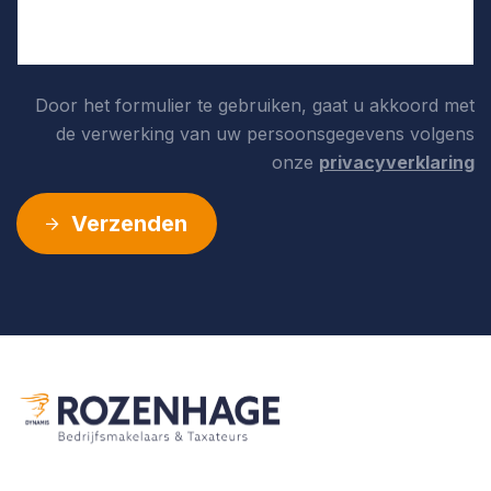
– meterkast per unit met aansluitingen t.b.v. elektra en
water
– aansluitpunt riolering
– kunststof dakbedekking en gevelkozijnen, ramen en
Door het formulier te gebruiken, gaat u akkoord met
deuren worden uitgevoerd in aluminium en/of
kunststof met dubbele beglazing (HR++)
de verwerking van uw persoonsgegevens volgens
– verdere afbouw op basis van meerwerk is mogelijk.
onze
privacyverklaring
– de volledige technische omschrijving kunt u bij ons
kantoor opvragen
Verzenden
Kenmerken
Type object:
Bedrijfsruimte
Vloeroppervlakte:
139m
2