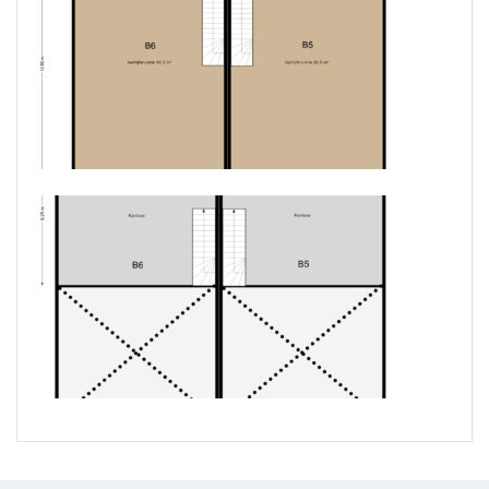
Verdieping: halve verdieping te gebruiken als
opslag/kantoor
ALGEMENE INFORMATIE:
– bouwjaar 2025
– oppervlakte begane grond: circa 93 m² b.v.o.
– oppervlakte verdieping: circa 46 m² b.v.o.
– stroomaansluiting: 3x 25A
– vrije hoogte deels ca. 6,8 meter, deels 3,7 meter
– maximale vloerbelasting Ca. 1.500 kg per m² op de
begane grond, ca. 400 kg per m² op de eerste
verdieping
BEREIKBAARHEID:
Het goed beveiligde bedrijventerrein Kellen is centraal
gelegen en beschikt over uitstekende verbindingen
richting diverse grote steden. Binnen enkele
autominuten bereikt u de snelweg A15 richting
Rotterdam en Bemmel. Ook knooppunt Deil en de A2