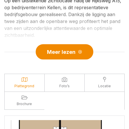
Op een uitstekende zichtlocatie nabij de Rijksweg A15,
op bedrijventerrein Kellen, is dit representatieve
bedrijfsgebouw gerealiseerd. Dankzij de ligging aan
twee zijden aan de openbare weg profiteert het pand
van een uitzonderlijke attentiewaarde en optimale
zichtbaarheid.
Bent u op zoek naar een representatieve
Meer lezen
bedrijfsruimte op een strategische locatie? De
Zuiderhavenweg 7 biedt een uitstekende combinatie
van functionaliteit en bereikbaarheid.
Met een oppervlakte van totaal 139 m² en diverse
gebruiksmogelijkheden biedt deze locatie alles wat u
Plattegrond
Foto’s
Locatie
nodig heeft om uw bedrijf verder te laten groeien.
INDELING:
Brochure
Begane grond: entree via loopdeur, elektrisch
bedienbare overheaddeur, bedrijfsruimte, trap naar
halve verdiepingsvloer