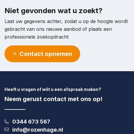
zijn binnen circa 10 autominuten bereikbaar. Daarmee
is dit een strategische uitvalsbasis voor ondernemers
Niet gevonden wat u zoekt?
die bereikbaarheid belangrijk vinden.
Laat uw gegevens achter, zodat u op de hoogte wordt
PARKEREN:
gebracht van ons nieuwe aanbod of plaats een
Elke bedrijfsruimte heeft een eigen parkeerplaats.
professionele zoekopdracht
BESTEMMING:
Contact opnemen
Voor deze bedrijfsruimte met kantoorruimte geldt een
bestemming ‘Bedrijventerrein t/m categorie 5.1 met
functieaanduiding specifieke vorm van detailhandel
perifeer 2’
Twijfelt u of de bestemming voldoet bij uw
Heeft u vragen of wilt u een afspraak maken?
ondernemingsplannen? Neemt u dan contact op met
Neem gerust contact met ons op!
het omgevingsloket van de gemeente Tiel.
KOOPPRIJS:
Zuiderhavenweg 7 02 (B5): € 199.950,–, maandelijkse
0344 673 567
VvE kosten circa € 116,27
info@rozenhage.nl
Zuiderhavenweg 7 03 (B6): € 199.950,–, maandelijkse