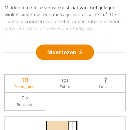
Midden in de drukste winkelstraat van Tiel gelegen
winkelruimte met een metrage van circa 77 m². De
ruimte is voorzien van elektrisch bedienbare roldeur,
plavuizen vloer en een keuken/berging.
De winkelruimte bevindt zich absoluut op een A1
locatie en is omringd door diverse bekende namen.
Meer lezen
Door het hoge passantenaantal in dit deel van de stad
zal een grote firma alsmede een startende
ondernemer hier snel zijn weg kunnen vinden.
INDELING:
Plattegrond
Foto’s
Locatie
Begane grond: directe entree naar de winkelruimte,
keuken/berging voorzien van keukenblok.
Verdieping: sanitair, wanneer deze verdieping
Brochure
gerenoveerd wordt tot een woning zal er op de
begane grond een sanitaire ruimte worden
gerealiseerd.