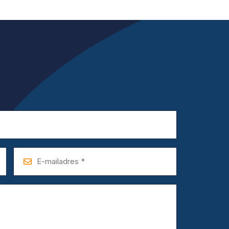
E-
mailadres
*