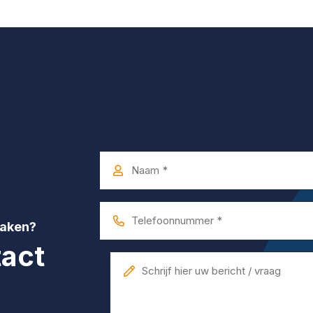
Naam
*
Telefoonnummer
maken?
*
act
Bericht