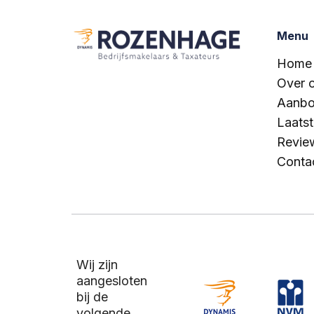
Menu
Home
Over 
Aanb
Laats
Revie
Conta
Wij zijn
aangesloten
bij de
volgende