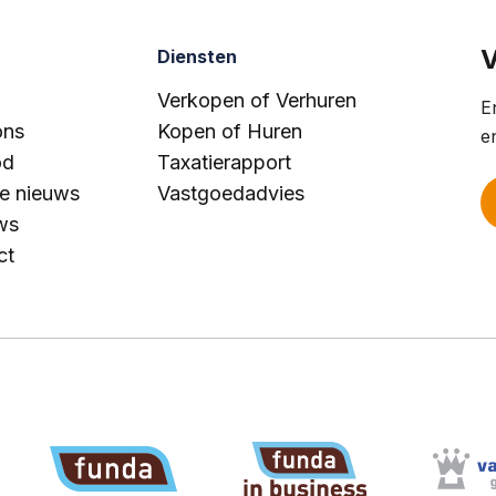
V
Diensten
Verkopen of Verhuren
E
ons
Kopen of Huren
e
od
Taxatierapport
te nieuws
Vastgoedadvies
ws
ct