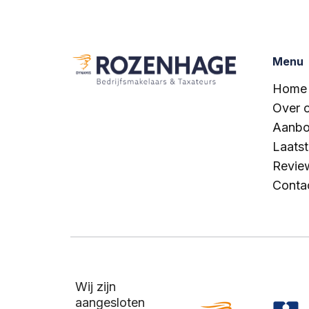
Menu
Home
Over 
Aanb
Laats
Revie
Conta
Wij zijn
aangesloten