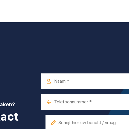
Naam
*
Telefoonnummer
maken?
*
act
Bericht