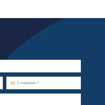
E-
mailadres
*