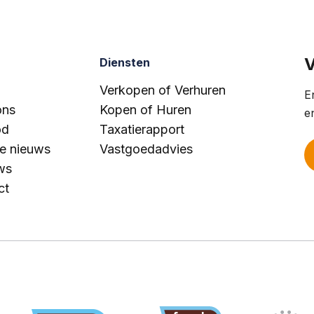
V
Diensten
Verkopen of Verhuren
E
ons
Kopen of Huren
e
od
Taxatierapport
te nieuws
Vastgoedadvies
ws
ct