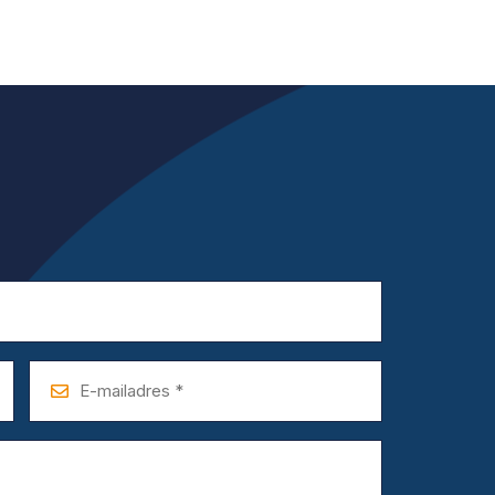
E-
mailadres
*