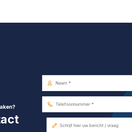
Naam
*
Telefoonnummer
maken?
*
act
Bericht