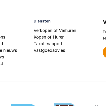
V
Diensten
Verkopen of Verhuren
E
ons
Kopen of Huren
e
od
Taxatierapport
te nieuws
Vastgoedadvies
ws
ct