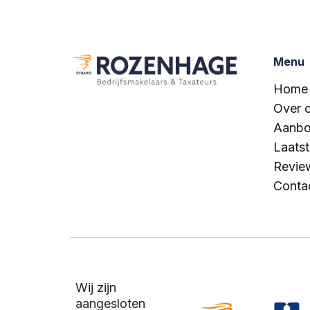
Menu
Home
Over 
Aanb
Laats
Revie
Conta
Wij zijn
aangesloten