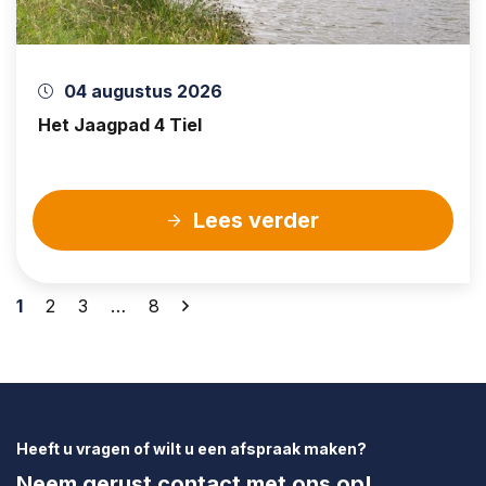
04 augustus 2026
Het Jaagpad 4 Tiel
Lees verder
Berichten
1
2
3
…
8
paginering
Heeft u vragen of wilt u een afspraak maken?
Neem gerust contact met ons op!